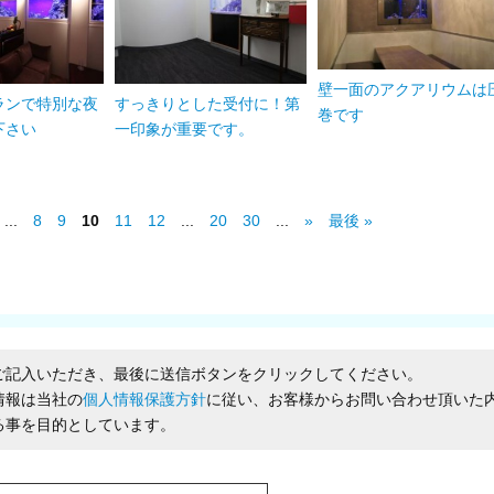
壁一面のアクアリウムは
ランで特別な夜
すっきりとした受付に！第
巻です
下さい
一印象が重要です。
...
8
9
10
11
12
...
20
30
...
»
最後 »
ご記入いただき、最後に送信ボタンをクリックしてください。
情報は当社の
個人情報保護方針
に従い、お客様からお問い合わせ頂いた
る事を目的としています。