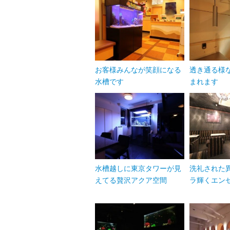
お客様みんなが笑顔になる
透き通る様
水槽です
まれます
水槽越しに東京タワーが見
洗礼された
えてる贅沢アクア空間
ラ輝くエン