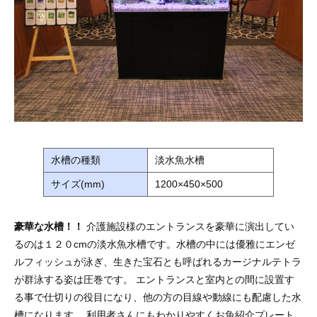
水槽の種類
淡水魚水槽
サイズ(mm)
1200×450×500
豪華な水槽！！
介護施設様のエントランスを豪華に演出してい
るのは１２０cmの淡水魚水槽です。水槽の中には優雅にエンゼ
ルフィッシュが泳ぎ、生きた宝石とも呼ばれるカージナルテトラ
が群泳する姿は圧巻です。 エントランスと室内との間に設置す
る事で仕切りの役目になり、他の方の目線や動線にも配慮した水
槽になります。 利用者さんにもわかりやすくお魚紹介プレート