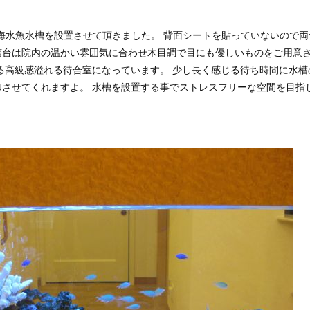
海水魚水槽を設置させて頂きました。 背面シートを貼っていないので両
槽台は院内の温かい雰囲気に合わせ木目調で目にも優しいものをご用意
る高級感溢れる待合室になっています。 少し長く感じる待ち時間に水槽
させてくれますよ。 水槽を設置する事でストレスフリーな空間を目指