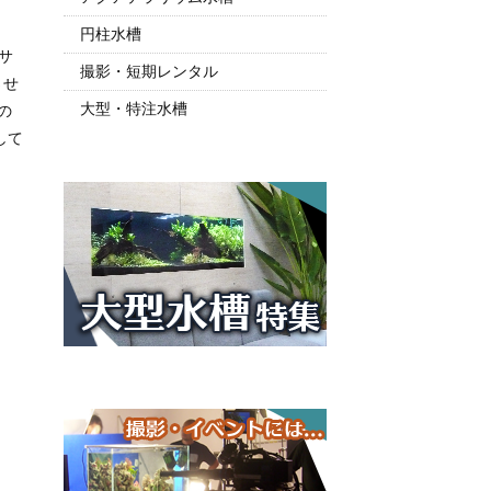
円柱水槽
サ
撮影・短期レンタル
させ
大型・特注水槽
の
して