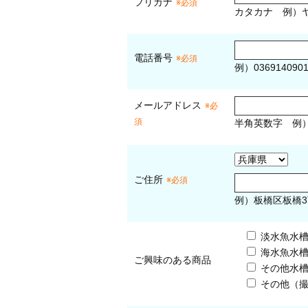
フリガナ
※必須
カタカナ
例）ヤ
電話番号
※必須
例）036914090
メールアドレス
※必
須
半角英数字
例
ご住所
※必須
例）板橋区板橋3
淡水魚水
海水魚水
ご興味のある商品
その他水
その他（