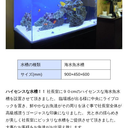
水槽の種類
海水魚水槽
サイズ(mm)
900×450×600
ハイセンスな水槽！！
社長室に９０cmのハイセンスな海水魚水
槽を設置させて頂きました。 臨場感が出る様に中央にライブロ
ックを置き、鮮やかなお魚達がその周りを泳ぐ事で社長室全体が
高級感漂うゴージャスな印象になりました。 光と水の揺らめき
が美しく社長室にピッタリな水槽をご提供させて頂きました。
大事なお客様をお魚達がお出迎え致します。