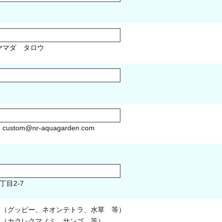
マダ タロウ
1
）
custom@nr-aquagarden.com
丁目2-7
槽（グッピー、ネオンテトラ、水草 等）
槽（カクレクマノミ、サンゴ 等）