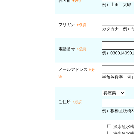
お名前
※必須
例）山田 太郎
フリガナ
※必須
カタカナ
例）ヤ
電話番号
※必須
例）036914090
メールアドレス
※必
須
半角英数字
例
ご住所
※必須
例）板橋区板橋3
淡水魚水
海水魚水