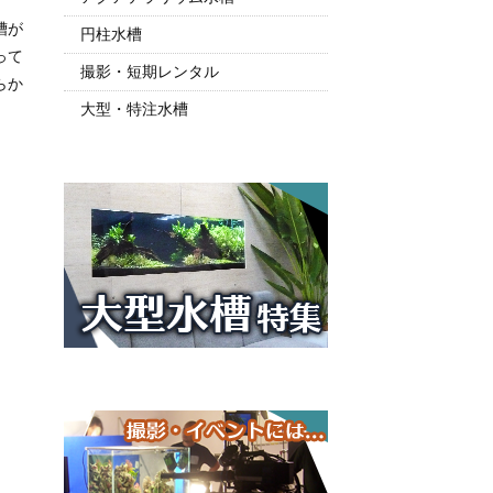
槽が
円柱水槽
って
撮影・短期レンタル
らか
大型・特注水槽